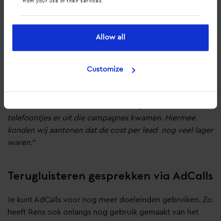
from your use of their services.
Het type klant waar Mediaworx AdCalls het meest voor
gebruikt zijn fysiotherapeuten, tandartsen, vastgoed,
transport en home improvement. Dit hadden ze niet
Allow all
verwacht, maar ze zien dat juist zij veel gebeld worden.
“Dat hebben we ook gemerkt met de tak implantologen.
Er zijn zo’n 7 implantologen waar Mediaworx de
Customize
campagens van beheerd, die een implantaat met kroon
verkopen. Zij dachten dat iedereen het formulier in zou
vullen, maar ze stonden zelf ook te kijken van hoeveel
telefoontjes er uit die campagnes kwamen. Hiermee
konden wij aantonen dat de cost per lead nog veel lager
waren.”
Terugluisteren gesprekken via AdCalls
Je kunt AdCalls voor nog meer doeleinden gebruiken. Zo
heeft Rens ook onlangs nog gebruik gemaakt van het