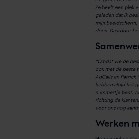
Ze heeft een plek v
geleden dat ik besl
mijn beeldscherm, w
doen. Daardoor ben
Samenwer
“Omdat we de beste
ook met de beste 
AdCalls en Patrick 
hebben altijd het 
nummertje bent. Ju
richting de klanten.
voor ons nog aantr
Werken me
Momenteel zet Case