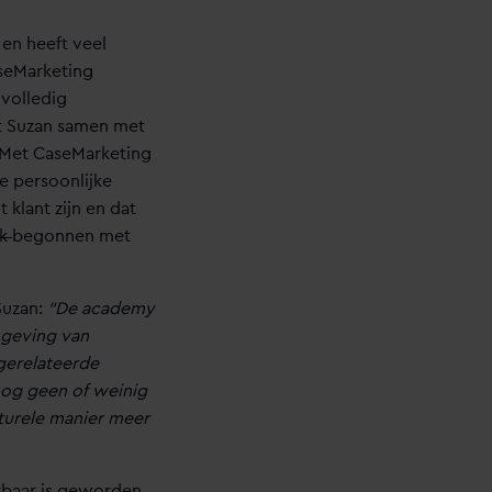
 en heeft veel
seMarketing
 volledig
et Suzan samen met
 Met CaseMarketing
e persoonlijke
 klant zijn en dat
ok
begonnen met
Suzan:
“De academy
mgeving van
gerelateerde
nog geen of weinig
cturele manier meer
tbaar is geworden.