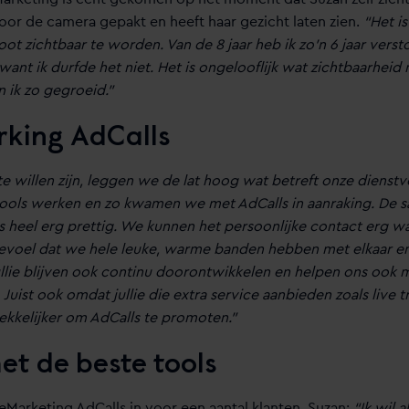
oor de camera gepakt en heeft haar gezicht laten zien.
“Het is
oot zichtbaar te worden. Van de 8 jaar heb ik zo’n 6 jaar vers
ant ik durfde het niet. Het is ongelooflijk wat zichtbaarheid m
 ik zo gegroeid.”
king AdCalls
 willen zijn, leggen we de lat hoog wat betreft onze dienstv
tools werken en zo kwamen we met AdCalls in aanraking. De
is heel erg prettig. We kunnen het persoonlijke contact erg 
gevoel dat we hele leuke, warme banden hebben met elkaar en 
llie blijven ook continu doorontwikkelen en helpen ons ook 
 Juist ook omdat jullie die extra service aanbieden zoals live tr
ekkelijker om AdCalls te promoten.”
t de beste tools
Marketing AdCalls in voor een aantal klanten. Suzan:
“Ik wil 