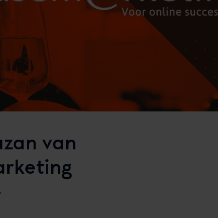
uzan van
rketing
W