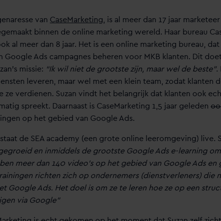
genaresse van
CaseMarketing
, is al meer dan 17 jaar marketeer
gemaakt binnen de online marketing wereld. Haar bureau Ca
ok al meer dan 8 jaar. Het is een online marketing bureau, dat
 in Google Ads campagnes beheren voor MKB klanten. Dit do
uzan’s missie:
“Ik wil niet de grootste zijn, maar wel de beste”
.
iensten leveren, maar wel met een klein team, zodat klanten d
e ze verdienen. Suzan vindt het belangrijk dat klanten ook echt
elmatig spreekt. Daarnaast is CaseMarketing 1,5 jaar geleden
o
ningen op het gebied van Google Ads.
r staat de SEA academy (een grote online leeromgeving) live. 
 gegroeid en inmiddels de grootste Google Ads e-learning o
ben meer dan 140 video’s op het gebied van Google Ads en 
ainingen richten zich op ondernemers (dienstverleners) die 
t Google Ads. Het doel is om ze te leren hoe ze op een stru
ijgen via Google”
arketing is echt gekomen op het moment dat Suzan zelf zich