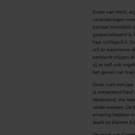
Suzan van Heck, ei
veranderingen mee
bestaat inmiddels o
gespecialiseerd is
haar collega Evi. S
wil ze superieure d
aandacht krijgen di
zij ze zelf ook reg
het geven van trai
Sinds ruim een jaa
is ontzettend hard
Nederland. We heb
onderwerpen. De tr
ervaring hebben me
leads en klanten kr
De groei van CaseM