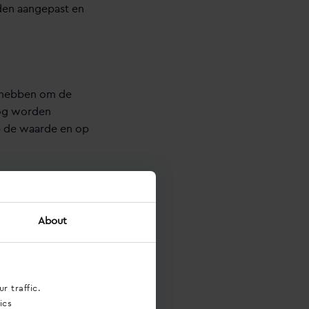
den aangepast en
jd hebben om de
nog worden
op de waarde en op
Voor de collega’s
About
aanhouden voor hun
 op.
r traffic.
ics