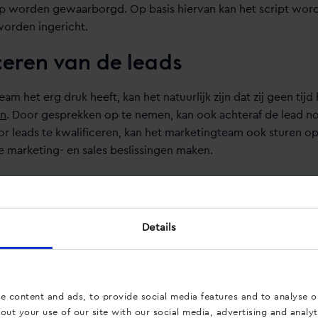
lp worden gewaarborgd. Op basis hiervan kan het script wor
worden ingericht.
iceren van de leads
am het erg druk heeft, kan het natuurlijk zijn dat zij geen ti
en
. Door gesprekken op te nemen, kan ook achteraf de lead 
or leads te kwalificeren, kan het marketingteam ook sturen 
e marketing- en sales beslissingen maken.
en goede eerste indruk
ntact is vaak het eerste contact met jouw (potentiële) klant. 
Details
nemen, is het dus belangrijk dat zij de juiste tone of voice 
e manier maak je direct een goede indruk!
 over het opnemen van oproepen? Neem dan
contact
met ons
e content and ads, to provide social media features and to analyse ou
ut your use of our site with our social media, advertising and analyt