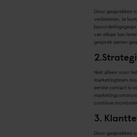
Door gesprekken op
verbeteren. Je kun
beoordelingsgespre
van elkaar kan lere
gesprek samen gea
2.Strateg
Niet alleen voor he
marketingteam moet
eerste contact is vo
marketingcommunica
continue monitore
3. Klantt
Door gesprekken op