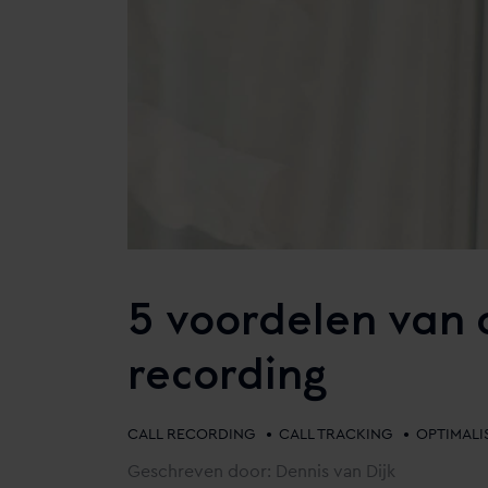
5 voordelen van c
recording
•
•
CALL RECORDING
CALL TRACKING
OPTIMALI
Geschreven door: Dennis van Dijk