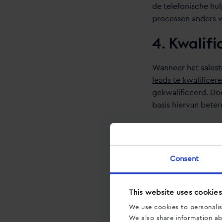
de telefonische hu
processen anders 
4. Kwalif
Wanneer het saleste
leads te kwalificer
gekwalificeerd. Do
basis hiervan beter
5. Maak e
Het telefonische co
Consent
die de telefoon aan
gesprekken. Op dez
This website uses cookies
Wil je meer weten
We use cookies to personalis
We also share information abo