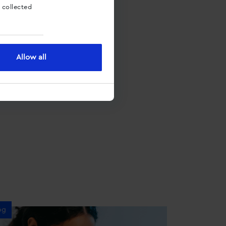
 collected
Allow all
og