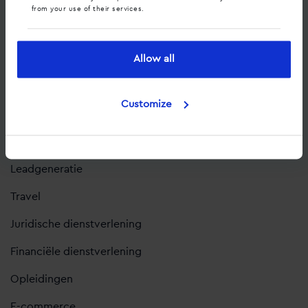
from your use of their services.
Branches
Automotive
Allow all
Acute hulpverlening
Customize
Business-to-Business
Retail
Leadgeneratie
Travel
Juridische dienstverlening
Financiële dienstverlening
Opleidingen
E-commerce