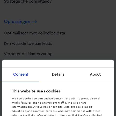
Strategische consultancy
Oplossingen
Optimaliseer met volledige data
Ken waarde toe aan leads
Verbeter de klantervaring
Optimaliseer je website
Consent
Details
About
Optimaliseer sales gesprekken
This website uses cookies
Pakketten
We use cookies to personalise content and ads, to provide social
media features and to analyse our traffic. We also share
Pakketten
information about your use of our site with our social media,
advertising and analytics partners who may combine it with other
information that you’ve provided to them or that they’ve collected