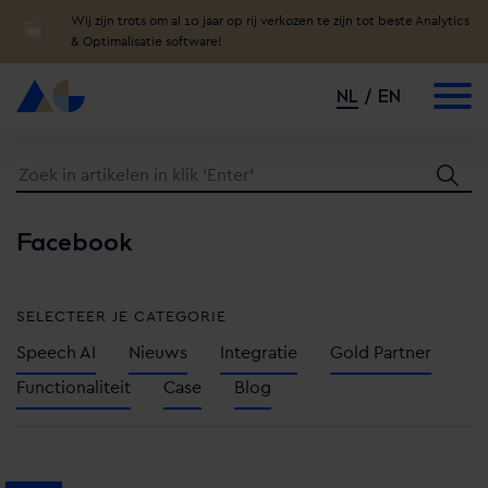
Wij zijn trots om al 10 jaar op rij verkozen te zijn tot beste Analytics
& Optimalisatie software!
NL
EN
Facebook
SELECTEER JE CATEGORIE
Speech AI
Nieuws
Integratie
Gold Partner
Functionaliteit
Case
Blog