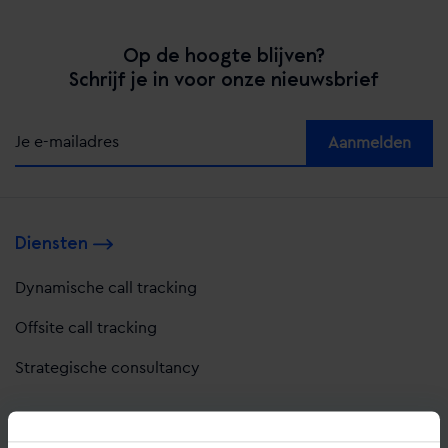
Op de hoogte blijven?
Schrijf je in voor onze nieuwsbrief
Alternative:
Diensten
Dynamische call tracking
Offsite call tracking
Strategische consultancy
Oplossingen