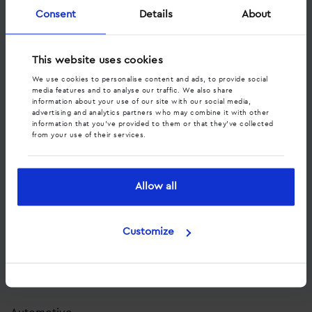
Consent
Details
About
Optimaliseer met volledige data
Ken waarde toe aan leads
This website uses cookies
We use cookies to personalise content and ads, to provide social
Verbeter de klantervaring
media features and to analyse our traffic. We also share
information about your use of our site with our social media,
Optimaliseer je website
advertising and analytics partners who may combine it with other
information that you’ve provided to them or that they’ve collected
from your use of their services.
Optimaliseer sales gesprekken
Allow all
Pakketten
Pakketten
Customize
Branches