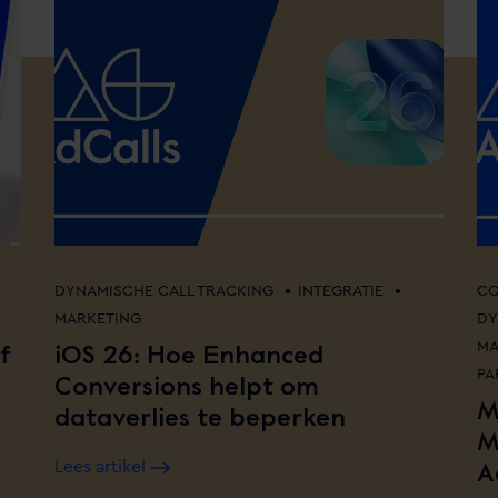
•
•
DYNAMISCHE CALL TRACKING
INTEGRATIE
CO
MARKETING
DY
f
iOS 26: Hoe Enhanced
MA
PA
Conversions helpt om
M
dataverlies te beperken
M
A
Lees artikel