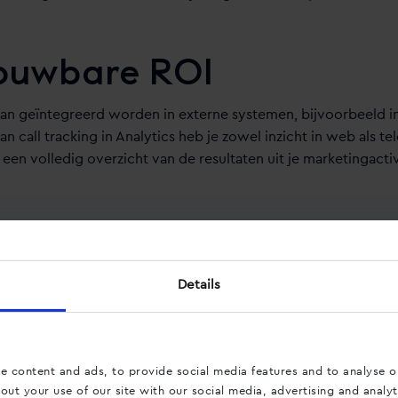
rouwbare ROI
 kan geïntegreerd worden in externe systemen, bijvoorbeeld i
an call tracking in Analytics heb je zowel inzicht in web als te
 een volledig overzicht van de resultaten uit je marketingactiv
onversies worden gemeten zal je
jgen en zal je ROI betrouwbaarder
Details
e content and ads, to provide social media features and to analyse ou
maliseer je campagnes op basis van completere data. Wannee
ut your use of our site with our social media, advertising and analyt