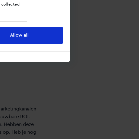
dan wanneer een
 collected
Allow all
beschikbaar. Als
et beiden een
 marketingkanalen
rouwbare ROI.
en. Hebben deze
 op. Heb je nog