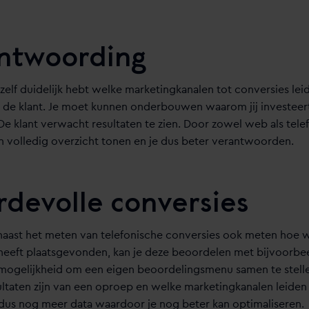
antwoording
ezelf duidelijk hebt welke marketingkanalen tot conversies leid
 de klant. Je moet kunnen onderbouwen waarom jij investeer
De klant verwacht resultaten te zien. Door zowel web als tele
en volledig overzicht tonen en je dus beter verantwoorden.
devolle conversies
 naast het meten van telefonische conversies ook meten hoe w
eeft plaatsgevonden, kan je deze beoordelen met bijvoorbee
de mogelijkheid om een eigen beoordelingsmenu samen te stell
ultaten zijn van een oproep en welke marketingkanalen leiden
dus nog meer data waardoor je nog beter kan optimaliseren.