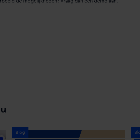
orbeeld de mogelijkheden? Vraag dan een
demo
aan.
ou
Blog
Bl