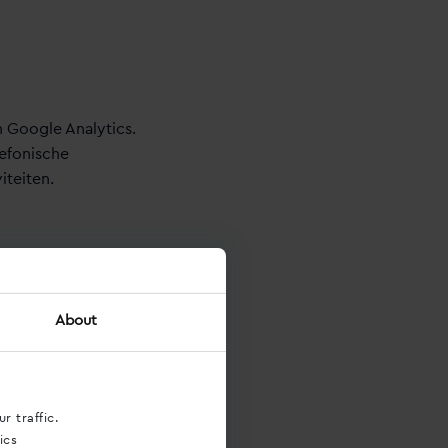
n Google Analytics.
lefonische
iteiten.
About
r traffic.
r een
ics