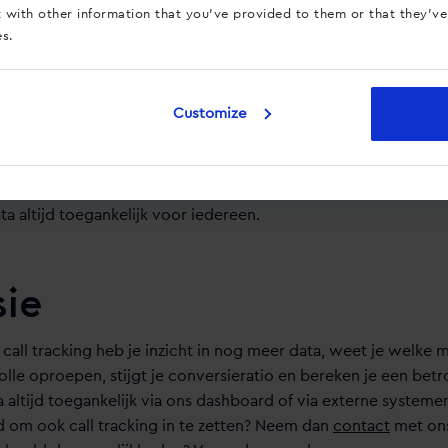
oral verkopen oplevert, zal je daar meer in gaan investeren 
with other information that you’ve provided to them or that they’ve
leen servicevragen oplevert.
es.
hboard
Customize
AdCalls is zowel voor marketingbureaus als voor eindklanten 
én inlog waarmee je toegang krijgt tot meerdere accounts. M
ta altijd toegankelijk voor iedereen.
sie
 call tracking heb je inzicht in nog meer data, weet je welke
olle oproepen, stijgt je conversieratio en bereken je een bet
a altijd toegankelijk via ons dashboard of via externe system
d om ook call tracking in te zetten? Neem dan
contact
met ons