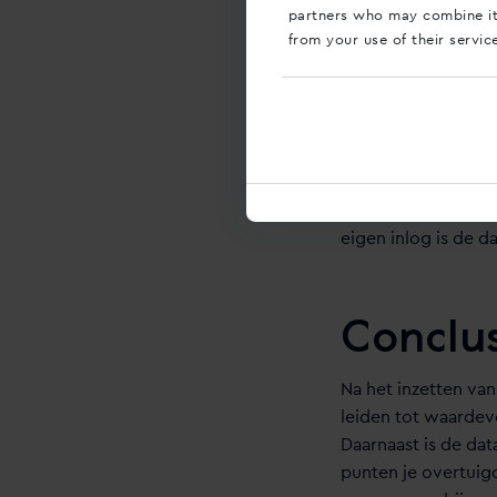
marketingkanaal vo
partners who may combine it 
marketingkanaal al
from your use of their servic
5. Das
Het dashboard van 
marketeer heb je é
eigen inlog is de da
Conclu
Na het inzetten van
leiden tot waardev
Daarnaast is de dat
punten je overtuig