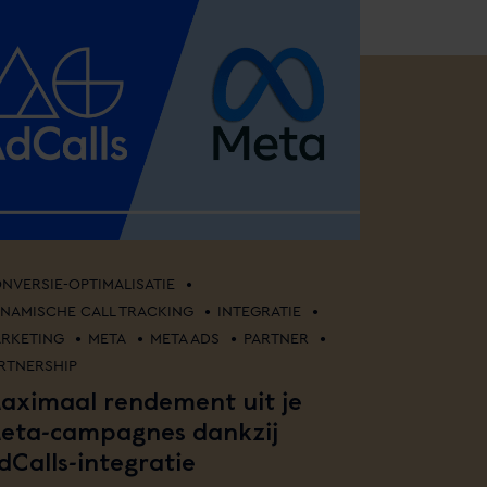
•
NVERSIE-OPTIMALISATIE
•
•
NAMISCHE CALL TRACKING
INTEGRATIE
•
•
•
•
RKETING
META
META ADS
PARTNER
RTNERSHIP
aximaal rendement uit je
eta-campagnes dankzij
dCalls-integratie