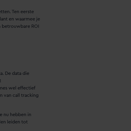
tten. Ten eerste
lant en waarmee je
en betrouwbare ROI
a. De data die
t
es wel effectief
n van call tracking
ze nu hebben in
en leiden tot