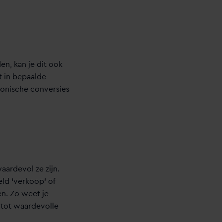
en, kan je dit ook
t in bepaalde
fonische conversies
aardevol ze zijn.
ld ‘verkoop’ of
en. Zo weet je
 tot waardevolle