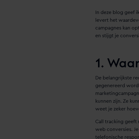
In deze blog geef i
levert het waardev
campagnes kan opti
en stijgt je conver
1. Waa
De belangrijkste re
gegenereerd wordt i
marketingcampagnes
kunnen zijn. Ze kun
weet je zeker hoev
Call tracking geeft
web conversies. Je 
telefonische respo