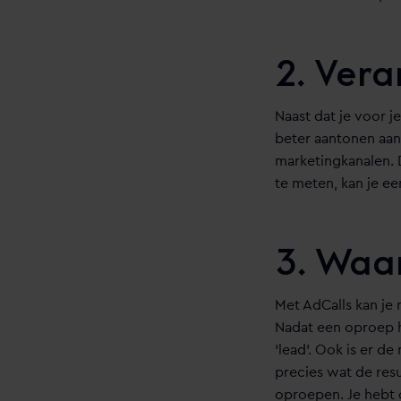
2. Ver
Naast dat je voor j
beter aantonen aan
marketingkanalen. 
te meten, kan je e
3. Waar
Met AdCalls kan je
Nadat een oproep h
‘lead’. Ook is er 
precies wat de res
oproepen. Je hebt 