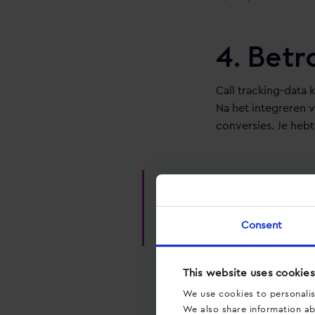
4. Bet
Call tracking-data
Na het integreren v
conversies. Je hebt
Doordat er meer c
conversieratio sti
Consent
zijn.
This website uses cookies
We use cookies to personalis
Met deze data opti
We also share information abo