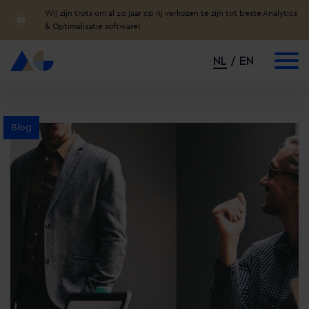
Wij zijn trots om al 10 jaar op rij verkozen te zijn tot beste Analytics
& Optimalisatie software!
NL
EN
Blog