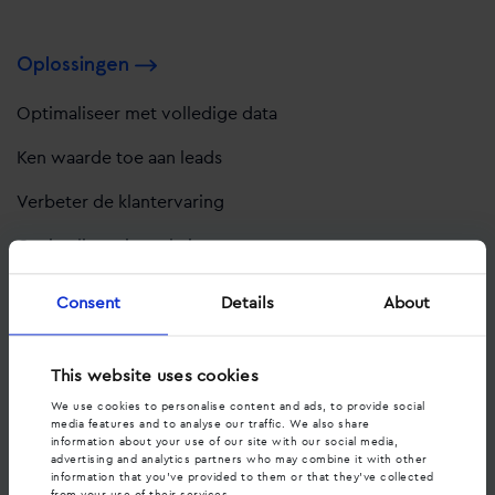
Oplossingen
Optimaliseer met volledige data
Ken waarde toe aan leads
Verbeter de klantervaring
Optimaliseer je website
Optimaliseer sales gesprekken
Consent
Details
About
Pakketten
This website uses cookies
We use cookies to personalise content and ads, to provide social
Pakketten
media features and to analyse our traffic. We also share
information about your use of our site with our social media,
advertising and analytics partners who may combine it with other
information that you’ve provided to them or that they’ve collected