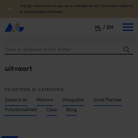
Wij zijn trots om al 10 jaar op rij verkozen te zijn tot beste Analytics
& Optimalisatie software!
NL
EN
uitvaart
SELECTEER JE CATEGORIE
Speech AI
Nieuws
Integratie
Gold Partner
Functionaliteit
Case
Blog