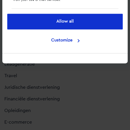
from your use of their services.
Branches
Automotive
Allow all
Acute hulpverlening
Customize
Business-to-Business
Retail
Leadgeneratie
Travel
Juridische dienstverlening
Financiële dienstverlening
Opleidingen
E-commerce