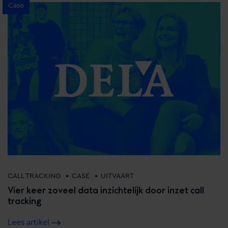
Case
•
•
CALL TRACKING
CASE
UITVAART
Vier keer zoveel data inzichtelijk door inzet call
tracking
Lees artikel