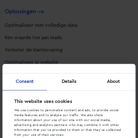
Oplossingen
Optimaliseer met volledige data
Ken waarde toe aan leads
Verbeter de klantervaring
Optimaliseer je website
Optimaliseer sales gesprekken
Consent
Details
About
Pakketten
This website uses cookies
We use cookies to personalise content and ads, to provide social
Pakketten
media features and to analyse our traffic. We also share
information about your use of our site with our social media,
advertising and analytics partners who may combine it with other
information that you’ve provided to them or that they’ve collected
Branches
from your use of their services.