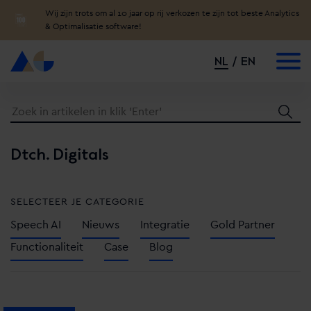
Wij zijn trots om al 10 jaar op rij verkozen te zijn tot beste Analytics
& Optimalisatie software!
NL
EN
Dtch. Digitals
SELECTEER JE CATEGORIE
Speech AI
Nieuws
Integratie
Gold Partner
Functionaliteit
Case
Blog