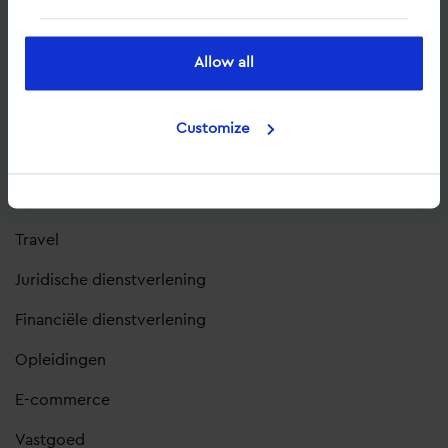
Automotive
Allow all
Acute hulpverlening
Business-to-Business
Customize
Retail
Leadgeneratie
Travel
Juridische dienstverlening
Financiële dienstverlening
Opleidingen
E-commerce
Vastgoed