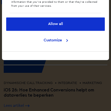
information that you’ve provided to them or that they’ve collected
from your use of their services.
Allow all
Customize
•
•
DYNAMISCHE CALL TRACKING
INTEGRATIE
MARKETING
iOS 26: Hoe Enhanced Conversions helpt om
dataverlies te beperken
Lees artikel