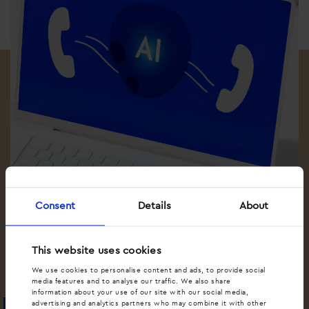
Consent
Details
About
•
•
DYNAMISCHE CALL TRACKING
MARKETING
SPEECH AI
Hoe kan Speech AI jouw bedrijf helpen?
This website uses cookies
Lees artikel
We use cookies to personalise content and ads, to provide social
media features and to analyse our traffic. We also share
information about your use of our site with our social media,
advertising and analytics partners who may combine it with other
Blog