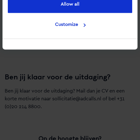
Snel beginnen in een fulltime functie
Allow all
Opleiding- en ontwikkelingsmogelijkheden
Bonusregeling
Customize
Reiskosten- en thuiswerkvergoeding
Gezellige borrels en uitjes
Ben jij klaar voor de uitdaging?
Ben jij klaar voor de uitdaging? Mail dan je CV en een
korte motivatie naar sollicitatie@adcalls.nl of bel +31
(0)20 214 8800.
Op de hoogte blijven?